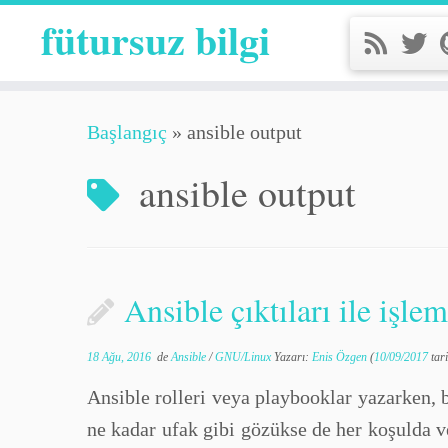
fütursuz bilgi
Başlangıç
»
ansible output
ansible output
Ansible çıktıları ile işlem
18 Ağu, 2016
de
Ansible
/
GNU/Linux
Yazarı:
Enis Özgen
(
10/09/2017
tari
Ansible rolleri veya playbooklar yazarken, 
ne kadar ufak gibi gözükse de her koşulda v