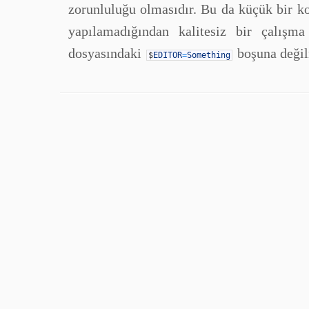
zorunluluğu olmasıdır. Bu da küçük bir k
yapılamadığından kalitesiz bir çalışm
dosyasındaki
boşuna değil
$
EDITOR
=
Something