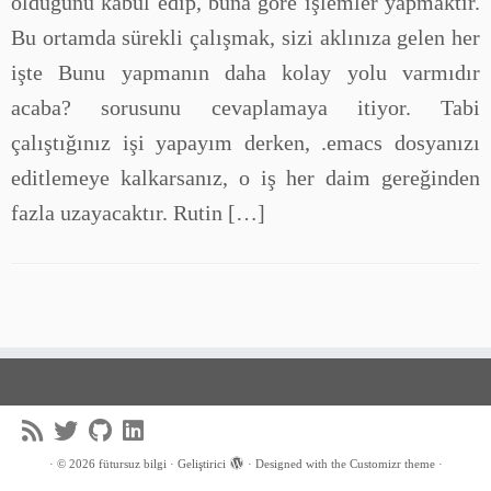
olduğunu kabul edip, buna göre işlemler yapmaktır.
Bu ortamda sürekli çalışmak, sizi aklınıza gelen her
işte Bunu yapmanın daha kolay yolu varmıdır
acaba? sorusunu cevaplamaya itiyor. Tabi
çalıştığınız işi yapayım derken, .emacs dosyanızı
editlemeye kalkarsanız, o iş her daim gereğinden
fazla uzayacaktır. Rutin […]
·
© 2026
fütursuz bilgi
·
Geliştirici
·
Designed with the
Customizr theme
·