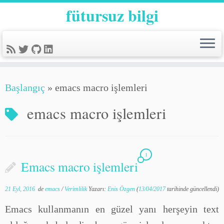
fütursuz bilgi
Başlangıç
»
emacs macro işlemleri
emacs macro işlemleri
1
Emacs macro işlemleri
21 Eyl, 2016
de
emacs
/
Verimlilik
Yazarı:
Enis Özgen
(
13/04/2017
tarihinde güncellendi)
Emacs kullanmanın en güzel yanı herşeyin text