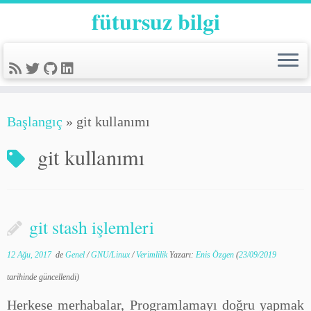
fütursuz bilgi
Başlangıç
»
git kullanımı
git kullanımı
git stash işlemleri
12 Ağu, 2017
de
Genel
/
GNU/Linux
/
Verimlilik
Yazarı:
Enis Özgen
(
23/09/2019
tarihinde güncellendi)
Herkese merhabalar, Programlamayı doğru yapmak