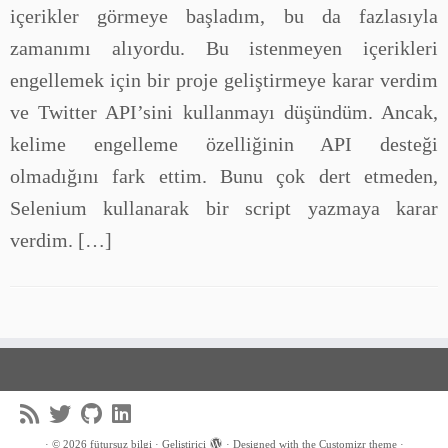
içerikler görmeye başladım, bu da fazlasıyla
zamanımı alıyordu. Bu istenmeyen içerikleri
engellemek için bir proje geliştirmeye karar verdim
ve Twitter API’sini kullanmayı düşündüm. Ancak,
kelime engelleme özelliğinin API desteği
olmadığını fark ettim. Bunu çok dert etmeden,
Selenium kullanarak bir script yazmaya karar
verdim. […]
·
© 2026
fütursuz bilgi
·
Geliştirici
·
Designed with the
Customizr theme
·