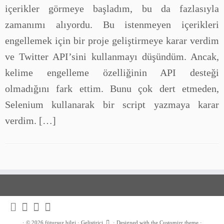
içerikler görmeye başladım, bu da fazlasıyla
zamanımı alıyordu. Bu istenmeyen içerikleri
engellemek için bir proje geliştirmeye karar verdim
ve Twitter API’sini kullanmayı düşündüm. Ancak,
kelime engelleme özelliğinin API desteği
olmadığını fark ettim. Bunu çok dert etmeden,
Selenium kullanarak bir script yazmaya karar
verdim. […]
·
© 2026
fütursuz bilgi
·
Geliştirici
·
Designed with the
Customizr theme
·