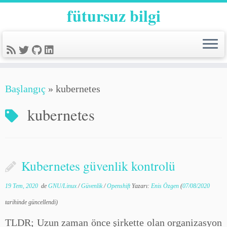
fütursuz bilgi
Başlangıç
»
kubernetes
kubernetes
Kubernetes güvenlik kontrolü
19 Tem, 2020
de
GNU/Linux
/
Güvenlik
/
Openshift
Yazarı:
Enis Özgen
(
07/08/2020
tarihinde güncellendi)
TLDR; Uzun zaman önce şirkette olan organizasyon