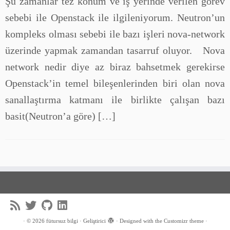
Şu zamanlar tez konum ve iş yerinde verilen görev
sebebi ile Openstack ile ilgileniyorum. Neutron’un
kompleks olması sebebi ile bazı işleri nova-network
üzerinde yapmak zamandan tasarruf oluyor. Nova
network nedir diye az biraz bahsetmek gerekirse
Openstack’in temel bileşenlerinden biri olan nova
sanallaştırma katmanı ile birlikte çalışan bazı
basit(Neutron’a göre) […]
·
© 2026
fütursuz bilgi
·
Geliştirici
·
Designed with the
Customizr theme
·