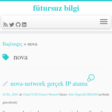
fütursuz bilgi
Başlangıç
»
nova
nova
1
nova-network gerçek IP atama
16 Nis, 2016
de
Cloud
/
GNU/Linux
/
Network
Yazarı:
Enis Özgen
(
15/06/2016
tarihinde
güncellendi)