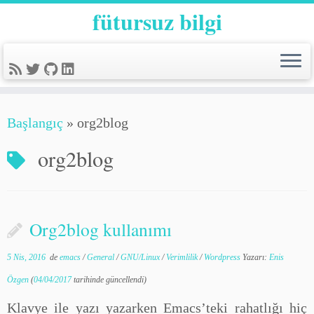
fütursuz bilgi
Başlangıç
»
org2blog
org2blog
Org2blog kullanımı
5 Nis, 2016
de
emacs
/
General
/
GNU/Linux
/
Verimlilik
/
Wordpress
Yazarı:
Enis
Özgen
(
04/04/2017
tarihinde güncellendi)
Klavye ile yazı yazarken Emacs’teki rahatlığı hiç