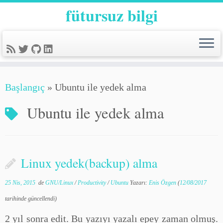
fütursuz bilgi
Başlangıç
»
Ubuntu ile yedek alma
Ubuntu ile yedek alma
Linux yedek(backup) alma
25 Nis, 2015
de
GNU/Linux
/
Productivity
/
Ubuntu
Yazarı:
Enis Özgen
(
12/08/2017
tarihinde güncellendi)
2 yıl sonra edit. Bu yazıyı yazalı epey zaman olmuş.