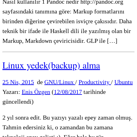
Nasıl kullanılır 1 Pandoc nedir http://pandoc.org
sayfasındaki tanımına göre: Markup formatlarını
birinden diğerine çevirebilen isviçre çakısıdır. Daha
teknik bir ifade ile Haskell dili ile yazılmış olan bir
Markup, Markdown çeviricisidir. GLP ile […]
Linux yedek(backup) alma
25 Nis, 2015
de
GNU/Linux
/
Productivity
/
Ubuntu
Yazarı:
Enis Özgen
(
12/08/2017
tarihinde
güncellendi)
2 yıl sonra edit. Bu yazıyı yazalı epey zaman olmuş.
Tahmin edersiniz ki, o zamandan bu zamana