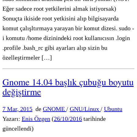
Eğer sadece root yetkilerini almak istiyorsak)
Sonuçta ikiside root yetkisini alıp bilgisayarda
komut çalışltırmaya yarayan bir komut dizesi. sudo -
i komutu /home dizinindeki root kullanıcısın .login
.profile .bash_rc gibi ayarları alıp sizin bu
özelleştirmeler […]
Gnome 14.04 başlık çubuğu boyutu
değiştirme
7 Mar, 2015
de
GNOME
/
GNU/Linux
/
Ubuntu
Yazarı:
Enis Özgen
(
26/10/2016
tarihinde
güncellendi)