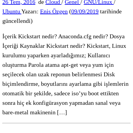
26 Tem, 2016
de
Cloud
/
Genel
/
GNU/Linux
/
Ubuntu
Yazarı:
Enis Özgen
(
09/09/2019
tarihinde
güncellendi)
İçerik Kickstart nedir? Anaconda.cfg nedir? Dosya
İçeriği Kaynaklar Kickstart nedir? Kickstart, Linux
kurulumu yaparken ayarladığımız; Kullanıcı
oluşturma Parola atama apt-get veya yum için
seçilecek olan uzak reponun belirlenmesi Disk
biçimlendirme, boyutlarını ayarlama gibi işlemlerin
otomatik bir şekilde, sadece iso’yu boot ettikten
sonra hiç ek konfigürasyon yapmadan sanal veya
bare-metal makinenin […]