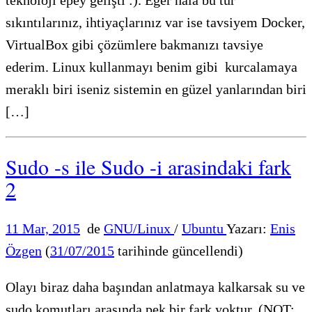
teknoloji epey gelişti :). Eğer hala bu tür
sıkıntılarınız, ihtiyaçlarınız var ise tavsiyem Docker,
VirtualBox gibi çözümlere bakmanızı tavsiye
ederim. Linux kullanmayı benim gibi kurcalamaya
meraklı biri iseniz sistemin en güzel yanlarından biri
[…]
Sudo -s ile Sudo -i arasindaki fark
2
11 Mar, 2015
de
GNU/Linux
/
Ubuntu
Yazarı:
Enis
Özgen
(
31/07/2015
tarihinde güncellendi)
Olayı biraz daha başından anlatmaya kalkarsak su ve
sudo komutları arasında pek bir fark yoktur. (NOT: