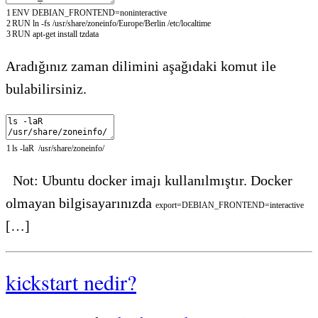
1
ENV
DEBIAN
_
FRONTEND=noninteractive
2
RUN
ln
-fs
/usr/share/zoneinfo/Europe/Berlin
/etc/localtime
3
RUN
apt-get
install
tzdata
Aradığınız zaman dilimini aşağıdaki komut ile
bulabilirsiniz.
1
ls
-
laR
/
usr
/
share
/
zoneinfo
/
Not: Ubuntu docker imajı kullanılmıştır. Docker
olmayan bilgisayarınızda
export
=
DEBIAN_FRONTEND
=
interactive
[…]
kickstart nedir?