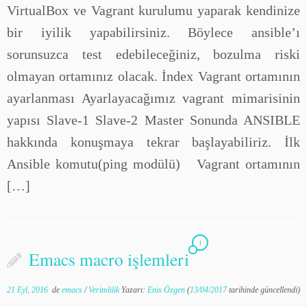
VirtualBox ve Vagrant kurulumu yaparak kendinize
bir iyilik yapabilirsiniz. Böylece ansible’ı
sorunsuzca test edebileceğiniz, bozulma riski
olmayan ortamınız olacak. İndex Vagrant ortamının
ayarlanması Ayarlayacağımız vagrant mimarisinin
yapısı Slave-1 Slave-2 Master Sonunda ANSIBLE
hakkında konuşmaya tekrar başlayabiliriz. İlk
Ansible komutu(ping modülü) Vagrant ortamının
[…]
1
Emacs macro işlemleri
21 Eyl, 2016
de
emacs
/
Verimlilik
Yazarı:
Enis Özgen
(
13/04/2017
tarihinde güncellendi)