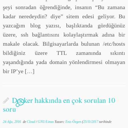
şeyi sonradan öğrendiğinde, insanın “Bu zamana
kadar neredeydin? diye” sitem edesi geliyor. Bu
yazcağım blog yazısı, başlıktanda gördüğünüz
üzere, ssh bağlantısını kolaylaştırmak adına bir
makale olacak. Bilgisayarlarda bulunan /etc/hosts
bildiğiniz üzere TTL zamanında sıkıntı
yaşandığında yada domain yönlendirmesi olmayan
bir IP’ye […]
Docker hakkında en çok sorulan 10
2
soru
24 Ağu, 2016
de
Cloud
/
GNU/Linux
Yazarı:
Enis Özgen
(
25/11/2017
tarihinde