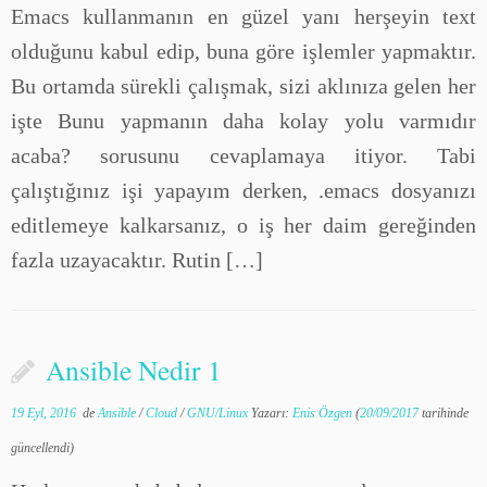
Emacs kullanmanın en güzel yanı herşeyin text
olduğunu kabul edip, buna göre işlemler yapmaktır.
Bu ortamda sürekli çalışmak, sizi aklınıza gelen her
işte Bunu yapmanın daha kolay yolu varmıdır
acaba? sorusunu cevaplamaya itiyor. Tabi
çalıştığınız işi yapayım derken, .emacs dosyanızı
editlemeye kalkarsanız, o iş her daim gereğinden
fazla uzayacaktır. Rutin […]
Ansible Nedir 1
19 Eyl, 2016
de
Ansible
/
Cloud
/
GNU/Linux
Yazarı:
Enis Özgen
(
20/09/2017
tarihinde
güncellendi)