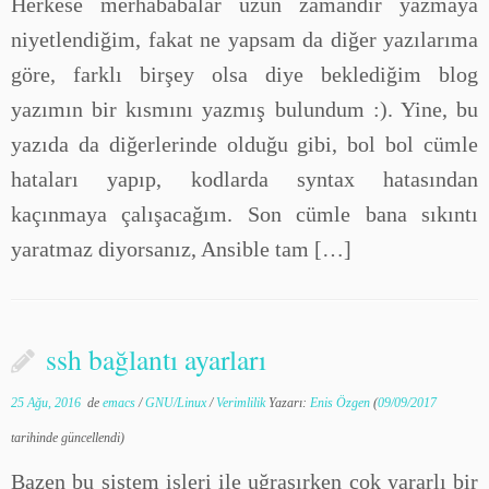
Herkese merhababalar uzun zamandır yazmaya
niyetlendiğim, fakat ne yapsam da diğer yazılarıma
göre, farklı birşey olsa diye beklediğim blog
yazımın bir kısmını yazmış bulundum :). Yine, bu
yazıda da diğerlerinde olduğu gibi, bol bol cümle
hataları yapıp, kodlarda syntax hatasından
kaçınmaya çalışacağım. Son cümle bana sıkıntı
yaratmaz diyorsanız, Ansible tam […]
ssh bağlantı ayarları
25 Ağu, 2016
de
emacs
/
GNU/Linux
/
Verimlilik
Yazarı:
Enis Özgen
(
09/09/2017
tarihinde güncellendi)
Bazen bu sistem işleri ile uğraşırken çok yararlı bir