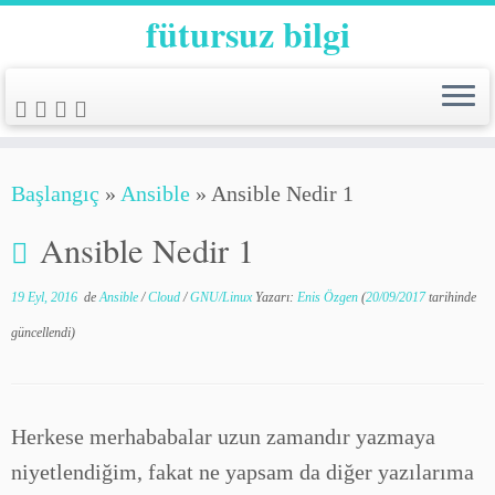
fütursuz bilgi
Başlangıç
»
Ansible
»
Ansible Nedir 1
Ansible Nedir 1
19 Eyl, 2016
de
Ansible
/
Cloud
/
GNU/Linux
Yazarı:
Enis Özgen
(
20/09/2017
tarihinde
güncellendi)
Herkese merhababalar uzun zamandır yazmaya
niyetlendiğim, fakat ne yapsam da diğer yazılarıma