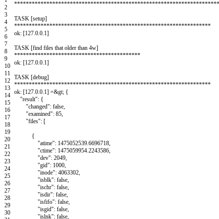
1
*
*
*
*
*
*
*
*
*
*
*
*
*
*
*
*
*
*
*
*
*
*
*
*
*
*
*
*
*
*
*
*
*
*
*
*
*
*
*
*
*
*
*
*
*
*
*
*
*
*
*
*
*
*
*
*
*
*
*
*
*
*
*
*
*
*
*
*
*
2
3
TASK
[
setup
]
4
*
*
*
*
*
*
*
*
*
*
*
*
*
*
*
*
*
*
*
*
*
*
*
*
*
*
*
*
*
*
*
*
*
*
*
*
*
*
*
*
*
*
*
*
*
*
*
*
*
*
*
*
*
*
*
*
*
*
*
*
*
*
*
*
*
*
*
5
ok
:
[
127.0.0.1
]
6
7
TASK
[
find
files
that
older
than
4w
]
8
*
*
*
*
*
*
*
*
*
*
*
*
*
*
*
*
*
*
*
*
*
*
*
*
*
*
*
*
*
*
*
*
*
*
*
*
*
*
*
*
*
*
*
9
ok
:
[
127.0.0.1
]
10
11
TASK
[
debug
]
12
*
*
*
*
*
*
*
*
*
*
*
*
*
*
*
*
*
*
*
*
*
*
*
*
*
*
*
*
*
*
*
*
*
*
*
*
*
*
*
*
*
*
*
*
*
*
*
*
*
*
*
*
*
*
*
*
*
*
*
*
*
*
*
*
*
*
*
13
ok
:
[
127.0.0.1
]
=&
gt
;
{
14
"result"
:
{
15
"changed"
:
false
,
16
"examined"
:
85
,
17
"files"
:
[
18
19
{
20
"atime"
:
1475052539.6696718
,
21
"ctime"
:
1475059954.2243586
,
22
"dev"
:
2049
,
23
"gid"
:
1000
,
24
"inode"
:
4063302
,
25
"isblk"
:
false
,
26
"ischr"
:
false
,
27
"isdir"
:
false
,
28
"isfifo"
:
false
,
29
"isgid"
:
false
,
30
"islnk"
:
false
,