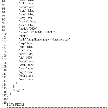
91
"isdir"
:
false
,
92
"isfifo"
:
false
,
93
"isgid"
:
false
,
94
"islnk"
:
false
,
95
"isreg"
:
true
,
96
"issock"
:
false
,
97
"isuid"
:
false
,
98
"mode"
:
"0600"
,
99
"mtime"
:
1475058401.5334957
,
100
"nlink"
:
1
,
101
"path"
:
"/tmp/!home!nwpwr!Notes!aws.txt~"
,
102
"rgrp"
:
false
,
103
"roth"
:
false
,
104
"rusr"
:
true
,
105
"size"
:
3315
,
106
"uid"
:
1000
,
107
"wgrp"
:
false
,
108
"woth"
:
false
,
109
"wusr"
:
true
,
110
"xgrp"
:
false
,
111
"xoth"
:
false
,
112
"xusr"
:
false
113
}
,
114
]
,
115
"msg"
:
""
116
}
117
}
118
119
PLAY
RECAP