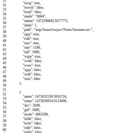
31
"isreg"
:
true
,
32
"issock"
:
false
,
33
"isuid"
:
false
,
34
"mode"
:
"0664"
,
35
"mtime"
:
1472298842.9277775
,
36
"nlink"
:
1
,
37
"path"
:
"/tmp/!home!nwpwr!Notes!foreman.txt~"
,
38
"rgrp"
:
true
,
39
"roth"
:
true
,
40
"rusr"
:
true
,
41
"size"
:
1180
,
42
"uid"
:
1000
,
43
"wgrp"
:
true
,
44
"woth"
:
false
,
45
"wusr"
:
true
,
46
"xgrp"
:
false
,
47
"xoth"
:
false
,
48
"xusr"
:
false
49
}
,
50
51
{
52
"atime"
:
1475052539.5816724
,
53
"ctime"
:
1475059954.0123608
,
54
"dev"
:
2049
,
55
"gid"
:
1000
,
56
"inode"
:
4063298
,
57
"isblk"
:
false
,
58
"ischr"
:
false
,
59
"isdir"
:
false
,
60
"isfifo"
:
false
,