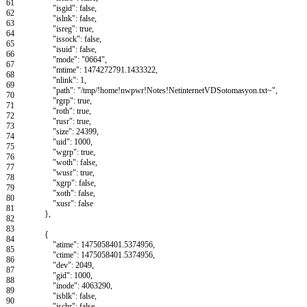
61
"isgid"
:
false
,
62
"islnk"
:
false
,
63
"isreg"
:
true
,
64
"issock"
:
false
,
65
"isuid"
:
false
,
66
"mode"
:
"0664"
,
67
"mtime"
:
1474272791.1433322
,
68
"nlink"
:
1
,
69
"path"
:
"/tmp/!home!nwpwr!Notes!NetinternetVDSotomasyon.txt~"
,
70
"rgrp"
:
true
,
71
"roth"
:
true
,
72
"rusr"
:
true
,
73
"size"
:
24399
,
74
"uid"
:
1000
,
75
"wgrp"
:
true
,
76
"woth"
:
false
,
77
"wusr"
:
true
,
78
"xgrp"
:
false
,
79
"xoth"
:
false
,
80
"xusr"
:
false
81
}
,
82
83
{
84
"atime"
:
1475058401.5374956
,
85
"ctime"
:
1475058401.5374956
,
86
"dev"
:
2049
,
87
"gid"
:
1000
,
88
"inode"
:
4063290
,
89
"isblk"
:
false
,
90
"ischr"
:
false
,