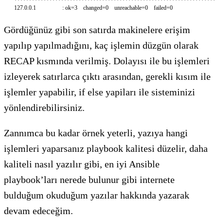
*
*
*
*
*
*
*
*
*
*
*
*
*
*
*
*
*
*
*
*
*
*
*
*
*
*
*
*
*
*
*
*
*
*
*
*
*
*
*
*
*
*
*
*
*
*
*
*
*
*
*
*
*
*
*
*
*
*
*
*
*
*
*
*
*
*
*
*
*
127.0.0.1
:
ok
=
3
changed
=
0
unreachable
=
0
failed
=
0
Gördüğünüz gibi son satırda makinelere erişim
yapılıp yapılmadığını, kaç işlemin düzgün olarak
RECAP kısmında verilmiş. Dolayısı ile bu işlemleri
izleyerek satırlarca çıktı arasından, gerekli kısım ile
işlemler yapabilir, if else yapiları ile sisteminizi
yönlendirebilirsiniz.
Zannımca bu kadar örnek yeterli, yazıya hangi
işlemleri yaparsanız playbook kalitesi düzelir, daha
kaliteli nasıl yazılır gibi, en iyi Ansible
playbook’ları nerede bulunur gibi internete
bulduğum okuduğum yazılar hakkında yazarak
devam edeceğim.