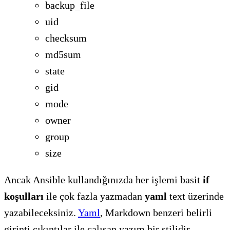
backup_file
uid
checksum
md5sum
state
gid
mode
owner
group
size
Ancak Ansible kullandığınızda her işlemi basit
if
koşulları
ile çok fazla yazmadan
yaml
text üzerinde
yazabileceksiniz.
Yaml
, Markdown benzeri belirli
girinti çıkıntılar ile çalışan yazım bir stilidir.