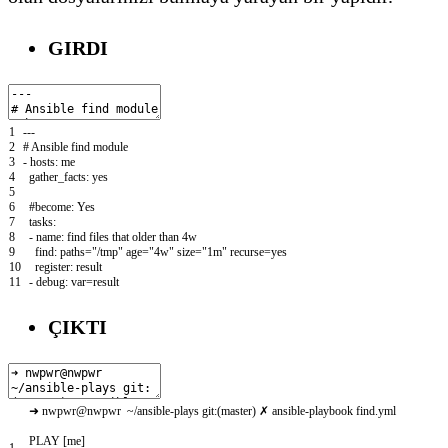
GIRDI
1
--
-
2
# Ansible find module
3
-
hosts
:
me
4
gather_facts
:
yes
5
6
#become: Yes
7
tasks
:
8
-
name
:
find
files
that
older
than
4w
9
find
:
paths
=
"/tmp"
age
=
"4w"
size
=
"1m"
recurse
=
yes
10
register
:
result
11
-
debug
:
var
=
result
ÇIKTI
➜
nwpwr
@
nwpwr
~
/
ansible
-
plays
git
:
(
master
)
✗
ansible
-
playbook
find
.
yml
PLAY
[
me
]