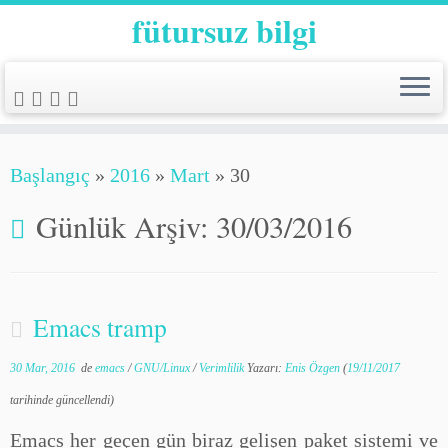
fütursuz bilgi
Başlangıç
»
2016
»
Mart
»
30
Günlük Arşiv:
30/03/2016
Emacs tramp
30 Mar, 2016
de
emacs
/
GNU/Linux
/
Verimlilik
Yazarı:
Enis Özgen
(
19/11/2017
tarihinde güncellendi)
Emacs her geçen gün biraz gelişen paket sistemi ve