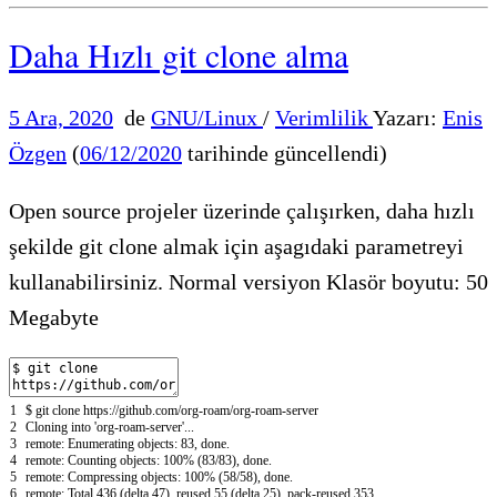
Daha Hızlı git clone alma
5 Ara, 2020
de
GNU/Linux
/
Verimlilik
Yazarı:
Enis
Özgen
(
06/12/2020
tarihinde güncellendi)
Open source projeler üzerinde çalışırken, daha hızlı
şekilde git clone almak için aşagıdaki parametreyi
kullanabilirsiniz. Normal versiyon Klasör boyutu: 50
Megabyte
1
$ git clone https://github.com/org-roam/org-roam-server
2
Cloning into 'org-roam-server'...
3
remote: Enumerating objects: 83, done.
4
remote: Counting objects: 100% (83/83), done.
5
remote: Compressing objects: 100% (58/58), done.
6
remote: Total 436 (delta 47), reused 55 (delta 25), pack-reused 353