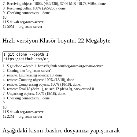
7
Receiving objects: 100% (436/436), 37.66 MiB | 10.73 MiB/s, done.
8
Resolving deltas: 100% (265/265), done.
9
Checking connectivity... done.
10
11
$ du -sh org-roam-server
12
50M org-roam-server
Hızlı versiyon Klasör boyutu: 22 Megabyte
1
$ git clone --depth 1 https://github.com/org-roam/org-roam-server
2
Cloning into 'org-roam-server'...
3
remote: Enumerating objects: 18, done.
4
remote: Counting objects: 100% (18/18), done.
5
remote: Compressing objects: 100% (18/18), done.
6
remote: Total 18 (delta 1), reused 12 (delta 0), pack-reused 0
7
Unpacking objects: 100% (18/18), done.
8
Checking connectivity... done.
9
10
11
$ du -sh org-roam-server
12
22M org-roam-server
Aşağıdaki kısmı .bashrc dosyanıza yapıştırarak