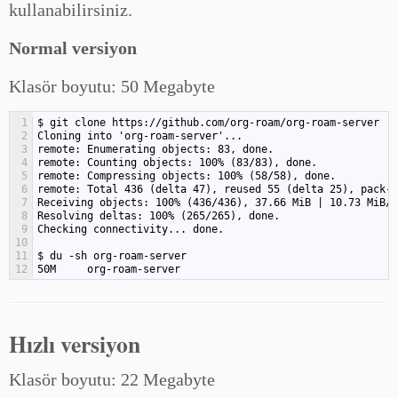
kullanabilirsiniz.
Normal versiyon
Klasör boyutu: 50 Megabyte
1
$ git clone https://github.com/org-roam/org-roam-server
2
Cloning into 'org-roam-server'...
3
remote: Enumerating objects: 83, done.
4
remote: Counting objects: 100% (83/83), done.
5
remote: Compressing objects: 100% (58/58), done.
6
remote: Total 436 (delta 47), reused 55 (delta 25), pack-
7
Receiving objects: 100% (436/436), 37.66 MiB | 10.73 MiB/s
8
Resolving deltas: 100% (265/265), done.
9
Checking connectivity... done.
10
11
$ du -sh org-roam-server
12
50M     org-roam-server
Hızlı versiyon
Klasör boyutu: 22 Megabyte