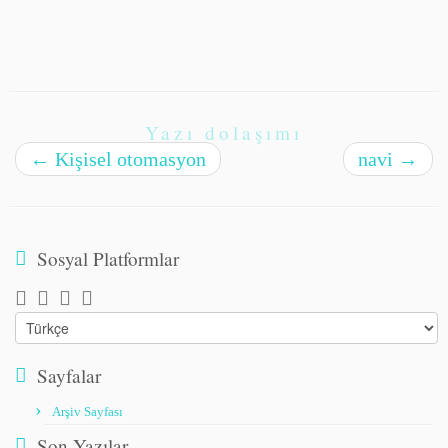
Yazı dolaşımı
←
Kişisel otomasyon
navi
→
Sosyal Platformlar
Choose
a
language
Sayfalar
Arşiv Sayfası
Son Yazılar