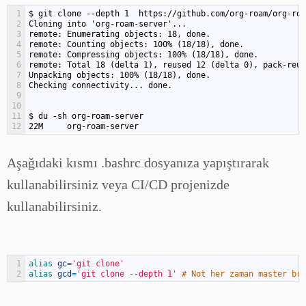
1
$ git clone --depth 1  https://github.com/org-roam/org-roa
2
Cloning into 'org-roam-server'...
3
remote: Enumerating objects: 18, done.
4
remote: Counting objects: 100% (18/18), done.
5
remote: Compressing objects: 100% (18/18), done.
6
remote: Total 18 (delta 1), reused 12 (delta 0), pack-reus
7
Unpacking objects: 100% (18/18), done.
8
Checking connectivity... done.
9
10
11
$ du -sh org-roam-server
12
22M     org-roam-server
Aşağıdaki kısmı .bashrc dosyanıza yapıştırarak
kullanabilirsiniz veya CI/CD projenizde
kullanabilirsiniz.
1
alias 
gc
=
'git clone'
2
alias 
gcd
=
'git clone --depth 1'
# Not her zaman master bra