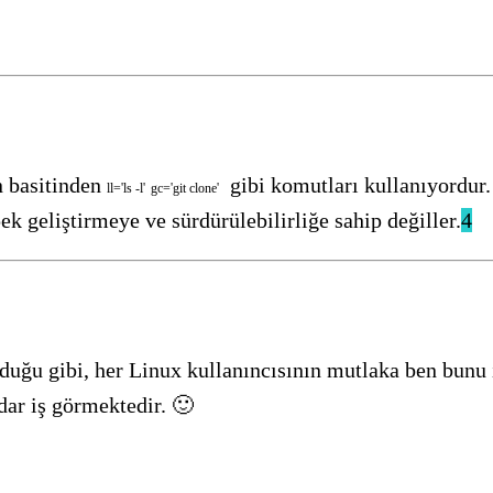
 basitinden
gibi komutları kullanıyordur. 
ll
=
'ls -l'
gc
=
'git clone'
k geliştirmeye ve sürdürülebilirliğe sahip değiller.
4
duğu gibi, her Linux kullanıncısının mutlaka ben bunu 
ar iş görmektedir. 🙂