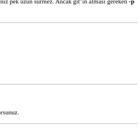
niz pek uzun sürmez. Ancak git’in alması gereken
-p
orsunuz.