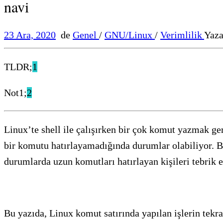
navi
23 Ara, 2020
de
Genel
/
GNU/Linux
/
Verimlilik
Yaza
TLDR;
1
Not1;
2
Linux’te shell ile çalışırken bir çok komut yazmak ge
bir komutu hatırlayamadığında durumlar olabiliyor. Bi
durumlarda uzun komutları hatırlayan kişileri tebrik
Bu yazıda, Linux komut satırında yapılan işlerin tekr