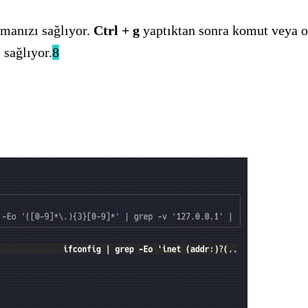
amanızı sağlıyor.
Ctrl + g
yaptıktan sonra komut veya on
 sağlıyor.
8