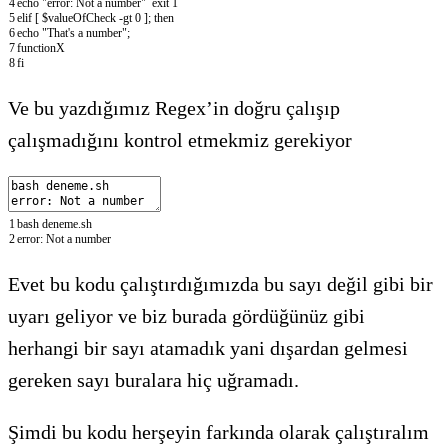
4
echo
"error: Not a number"
exit
1
5
elif
[
$valueOfCheck
-
gt
0
]
;
then
6
echo
"That's a number"
;
7
functionX
8
fi
Ve bu yazdığımız Regex’in doğru çalışıp
çalışmadığını kontrol etmekmiz gerekiyor
1
bash
deneme
.
sh
2
error
:
Not
a
number
Evet bu kodu çalıştırdığımızda bu sayı değil gibi bir
uyarı geliyor ve biz burada gördüğünüz gibi
herhangi bir sayı atamadık yani dışardan gelmesi
gereken sayı buralara hiç uğramadı.
Şimdi bu kodu herşeyin farkında olarak çalıştıralım