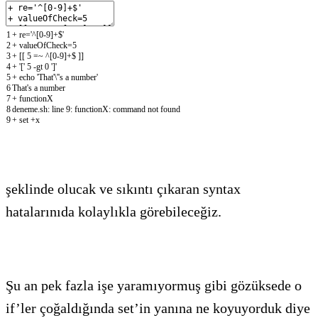
1
+
re
=
'^[0-9]+$'
2
+
valueOfCheck
=
5
3
+
[
[
5
=
~
^
[
0
-
9
]
+
$
]
]
4
+
'['
5
-
gt
0
']'
5
+
echo
'That'
\
'
's a number'
6
That
'
s
a
number
7
+
functionX
8
deneme
.sh
:
line
9
:
functionX
:
command
not
found
9
+
set
+
x
şeklinde olucak ve sıkıntı çıkaran syntax
hatalarınıda kolaylıkla görebileceğiz.
Şu an pek fazla işe yaramıyormuş gibi gözüksede o
if’ler çoğaldığında set’in yanına ne koyuyorduk diye