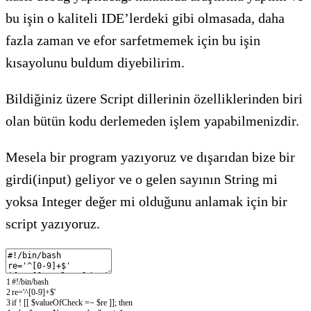
bu işin o kaliteli IDE’lerdeki gibi olmasada, daha
fazla zaman ve efor sarfetmemek için bu işin
kısayolunu buldum diyebilirim.
Bildiğiniz üzere Script dillerinin özelliklerinden biri
olan bütün kodu derlemeden işlem yapabilmenizdir.
Mesela bir program yazıyoruz ve dışarıdan bize bir
girdi(input) geliyor ve o gelen sayının String mi
yoksa Integer değer mi olduğunu anlamak için bir
script yazıyoruz.
1
#!/bin/bash
2
re
=
'^[0-9]+$'
3
if
!
[
[
$valueOfCheck
=
~
$re
]
]
;
then