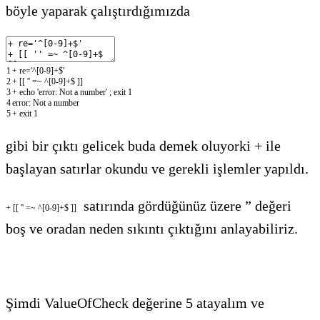
böyle yaparak çalıştırdığımızda
1
+
re
=
'^[0-9]+$'
2
+
[
[
''
=
~
^
[
0
-
9
]
+
$
]
]
3
+
echo
'error: Not a number'
;
exit
1
4
error
:
Not
a
number
5
+
exit
1
gibi bir çıktı gelicek buda demek oluyorki + ile
başlayan satırlar okundu ve gerekli işlemler yapıldı.
satırında gördüğünüz üzere ” değeri
+
[
[
''
=
~
^
[
0
-
9
]
+
$
]
]
boş ve oradan neden sıkıntı çıktığını anlayabiliriz.
Şimdi ValueOfCheck değerine 5 atayalım ve