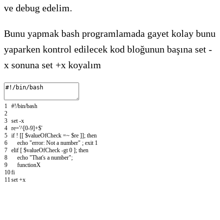
ve debug edelim.
Bunu yapmak bash programlamada gayet kolay bunu
yaparken kontrol edilecek kod bloğunun başına set -
x sonuna set +x koyalım
1
#!/bin/bash
2
3
set
-
x
4
re
=
'^[0-9]+$'
5
if
!
[
[
$
valueOfCheck
=
~
$
re
]
]
;
then
6
echo
"error: Not a number"
;
exit
1
7
elif
[
$
valueOfCheck
-
gt
0
]
;
then
8
echo
"That's a number"
;
9
functionX
10
fi
11
set
+
x