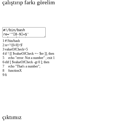
çalıştırıp farkı görelim
1
#!/bin/bash
2
re
=
'^[0-9]+$'
3
valueOfCheck
=
5
4
if
!
[
[
$valueOfCheck
=
~
$re
]
]
;
then
5
echo
"error: Not a number"
;
exit
1
6
elif
[
$valueOfCheck
-
gt
0
]
;
then
7
echo
"That's a number"
;
8
functionX
9
fi
çıktımız