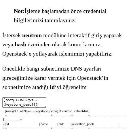
Not
:İşleme başlamadan önce credential
bilgilerimizi tanımlayınız.
İstersek
neutron
modülüne interaktif giriş yaparak
veya
bash
üzerinden olarak komutlarımızı
Openstack’e yollayarak işlemimizi yapabiliriz.
Öncelikle hangi subnetimize DNS ayarları
gireceğimize karar vermek için Openstack’in
subnetimize atadığı
id
‘yi öğrenelim
[
root
@
121w09qws
~
(
keystone_demo
)
]
# neutron subnet-list
+
--
--
--
--
--
--
--
--
--
--
--
--
--
--
--
--
--
--
--
+
--
--
--
--
--
--
--
--
+
--
--
--
--
--
--
-
+
--
--
--
--
--
--
--
--
--
--
--
--
--
--
--
-
1
-
--
--
--
--
--
--
+
2
|
id
|
name
|
cidr
|
allocation_pools
|
3
+
--
--
--
--
--
--
--
--
--
--
--
--
--
--
--
--
--
--
--
+
--
--
--
--
--
--
--
--
+
--
--
--
--
--
--
-
+
--
--
--
--
--
--
--
--
--
--
--
--
--
--
--
-