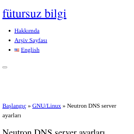
fütursuz bilgi
Hakkımda
Arşiv Sayfası
English
Başlangıç
»
GNU/Linux
»
Neutron DNS server
ayarları
Neutron DNS server ayarları