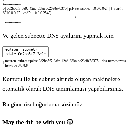
4
-
--
--
--
--
--
--
+
5
|
0d2bb5f7
-
3a9c
-
42ad
-
83ba
-
bc23a8e78375
|
private_subnet
|
10.0.0.0
/
24
|
{
"start"
:
6
"10.0.0.2"
,
"end"
:
"10.0.0.254"
}
|
+
--
--
--
--
--
--
--
--
--
--
--
--
--
--
--
--
--
--
--
+
--
--
--
--
--
--
--
--
+
--
--
--
--
--
--
-
+
--
--
--
--
--
--
--
--
--
--
--
--
--
--
--
-
-
--
--
--
--
--
--
+
Ve gelen subnette DNS ayalarını yapmak için
neutron
subnet
-
update
0d2bb5f7
-
3a9c
-
42ad
-
83ba
-
bc23a8e78375
--
dns
-
nameservers
1
list
=
true
8.8.8.8
Komutu ile bu subnet altında oluşan makinelere
otomatik olarak DNS tanımlaması yapabilirsiniz.
Bu güne özel uğurlama sözümüz:
May the 4th be with you 🙂