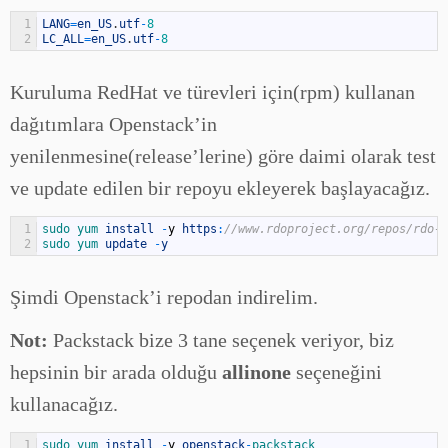
1
LANG
=
en_US
.
utf
-
8
2
LC_ALL
=
en_US
.
utf
-
8
Kuruluma RedHat ve türevleri için(rpm) kullanan
dağıtımlara Openstack’in
yenilenmesine(release’lerine) göre daimi olarak test
ve update edilen bir repoyu ekleyerek başlayacağız.
1
sudo 
yum 
install
-
y
https
:
//www.rdoproject.org/repos/rdo-r
2
sudo 
yum 
update
-
y
Şimdi Openstack’i repodan indirelim.
Not:
Packstack bize 3 tane seçenek veriyor, biz
hepsinin bir arada olduğu
allinone
seçeneğini
kullanacağız.
1
sudo 
yum 
install
-
y
openstack
-
packstack