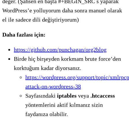
değer. (Şahsen en başta #+BEGIN_SRC s yaparak
WordPress’e yolluyorum daha sonra manuel olarak
el ile sadece dili değiştiriyorum)
Daha fazlası için:
https://github.com/punchagan/org2blog
Birde hiç birşeyden korkmam brute force’den
korktuğum kadar diyorsanız.
https://wordpress.org/support/topic/xmlrpc
attack-on-wordpress-38
Sayfasındaki
iptables
veya
.htcaccess
yöntemlerini aktif kılmanız sizin
faydanıza olabilir.