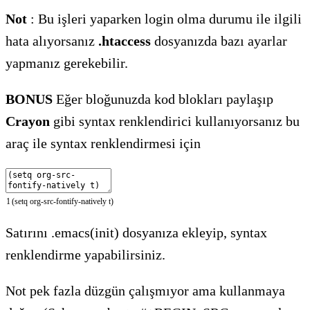
Not
: Bu işleri yaparken login olma durumu ile ilgili
hata alıyorsanız
.htaccess
dosyanızda bazı ayarlar
yapmanız gerekebilir.
BONUS
Eğer bloğunuzda kod blokları paylaşıp
Crayon
gibi syntax renklendirici kullanıyorsanız bu
araç ile syntax renklendirmesi için
1
(
setq
org-src-fontify-natively
t
)
Satırını .emacs(init) dosyanıza ekleyip, syntax
renklendirme yapabilirsiniz.
Not pek fazla düzgün çalışmıyor ama kullanmaya