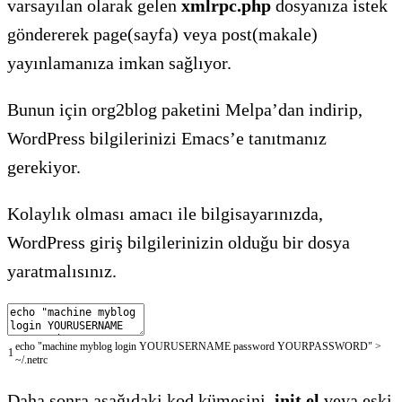
varsayılan olarak gelen
xmlrpc.php
dosyanıza istek
göndererek page(sayfa) veya post(makale)
yayınlamanıza imkan sağlıyor.
Bunun için org2blog paketini Melpa’dan indirip,
WordPress bilgilerinizi Emacs’e tanıtmanız
gerekiyor.
Kolaylık olması amacı ile bilgisayarınızda,
WordPress giriş bilgilerinizin olduğu bir dosya
yaratmalısınız.
echo
"machine myblog login YOURUSERNAME password YOURPASSWORD"
>
1
~
/
.netrc
Daha sonra aşağıdaki kod kümesini
.init.el
veya eski