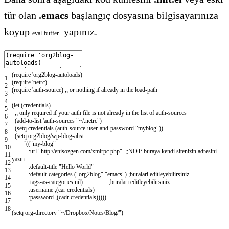
tür olan
.emacs
başlangıç dosyasına bilgisayarınıza
koyup
yapınız.
eval
-buffer
(
require
'
org
2
blog-autoloads
)
1
(
require
'
netrc
)
2
(
require
'
auth-source
)
;; or nothing if already in the load-path
3
4
(
let
(
credentials
)
5
;; only required if your auth file is not already in the list of auth-sources
6
(
add-to-list
'
auth-sources
"~/.netrc"
)
7
(
setq
credentials
(
auth-source-user-and-password
"myblog"
)
)
8
(
setq
org
2
blog
/
wp-blog-alist
9
`
(
(
"my-blog"
10
:
url
"http://enisozgen.com/xmlrpc.php"
;;NOT: buraya kendi sitenizin adresini
11
yazın
12
:
default-title
"Hello World"
13
:
default-categories
(
"org2blog"
"emacs"
)
;buralari editleyebilirsiniz
14
:
tags-as-categories
nil
)
;buralari editleyebilirsiniz
15
:
username
,
(
car
credentials
)
16
:
password
,
(
cadr
credentials
)
)
)
)
)
17
18
(
setq
org-directory
"~/Dropbox/Notes/Blog/"
)