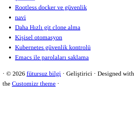
Rootless docker ve güvenlik
navi
Daha Hızlı git clone alma
Kişisel otomasyon
Kubernetes güvenlik kontrolü
Emacs ile parolaları saklama
·
© 2026
fütursuz bilgi
·
Geliştirici
·
Designed with
the
Customizr theme
·