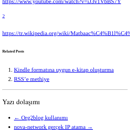
https://www.youtube.com/watch?v=iJ3v1VbBS7Y
2
https://tr.wikipedia.org/wiki/Matbaac%C4%B1l%C
Related Posts
Kindle formatına uygun e-kitap oluşturma
RSS’e methiye
Yazı dolaşımı
←
Org2blog kullanımı
nova-network gerçek IP atama
→