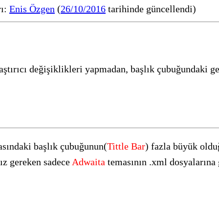
rı:
Enis Özgen
(
26/10/2016
tarihinde güncellendi)
raştırıcı değişiklikleri yapmadan, başlık çubuğundaki 
sındaki başlık çubuğunun(
Tittle Bar
) fazla büyük old
mız gereken sadece
Adwaita
temasının .xml dosyalarına 