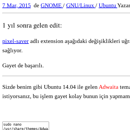
7 Mar, 2015
de
GNOME
/
GNU/Linux
/
Ubuntu
Yaza
1 yıl sonra gelen edit:
pixel-saver
adlı extension aşağıdaki değişiklikleri uğ
sağlıyor.
Gayet de başarılı.
Sizde benim gibi Ubuntu 14.04 ile gelen
Adwaita
tema
istiyorsanız, bu işlem gayet kolay bunun için yapma