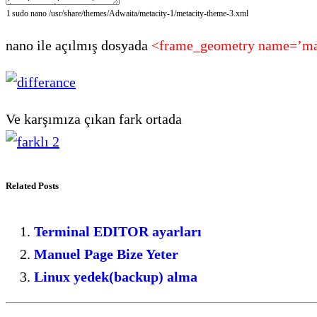
1
sudo
nano
/
usr
/
share
/
themes
/
Adwaita
/
metacity
-
1
/
metacity
-
theme
-
3.xml
nano ile açılmış dosyada
<frame_geometry name=’m
Ve karşımıza çıkan fark ortada
Related Posts
Terminal EDITOR ayarları
Manuel Page Bize Yeter
Linux yedek(backup) alma