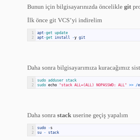
Bunun için bilgisayarınızda öncelikle
git
pro
İlk önce git VCS’yi indirelim
1
apt
-
get 
update
2
apt
-
get 
install
-
y
git
Daha sonra bilgisayarımıza kuracağımız sis
1
sudo 
adduser 
stack
2
sudo 
echo
"stack ALL=(ALL) NOPASSWD: ALL"
>>
/
e
Daha sonra
stack
userine geçiş yapalım
1
sudo
-
s
2
su
-
stack