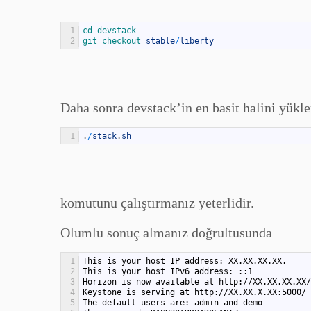
1
cd 
devstack
2
git 
checkout 
stable
/
liberty
Daha sonra devstack’in en basit halini yükl
1
.
/
stack
.
sh
komutunu çalıştırmanız yeterlidir.
Olumlu sonuç almanız doğrultusunda
1
This is your host IP address: XX.XX.XX.XX.
2
This is your host IPv6 address: ::1
3
Horizon is now available at http://XX.XX.XX.XX/
4
Keystone is serving at http://XX.XX.X.XX:5000/
5
The default users are: admin and demo