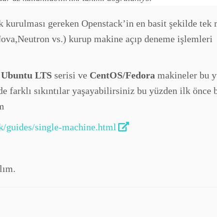
k kurulması gereken Openstack’in en basit şekilde tek
Nova,Neutron vs.) kurup makine açıp deneme işlemleri
ı
Ubuntu LTS
serisi ve
CentOS/Fedora
makineler bu 
 farklı sıkıntılar yaşayabilirsiniz bu yüzden ilk önce b
im
ck/guides/single-machine.html
lım.