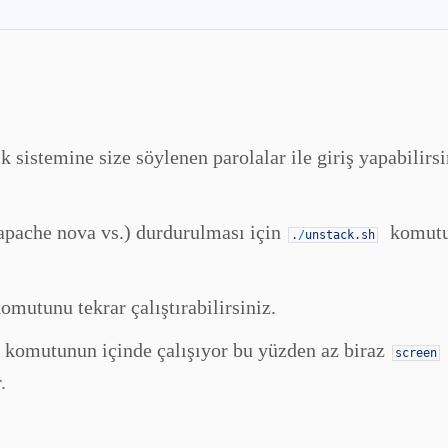
stemine size söylenen parolalar ile giriş yapabilirsi
n(apache nova vs.) durdurulması için
komut
.
/
unstack
.
sh
mutunu tekrar çalıştırabilirsiniz.
komutunun içinde çalışıyor bu yüzden az biraz
screen
.