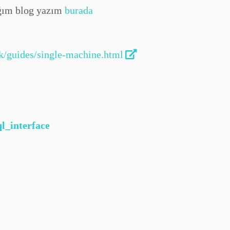
dığım blog yazım
burada
ck/guides/single-machine.html
l_interface