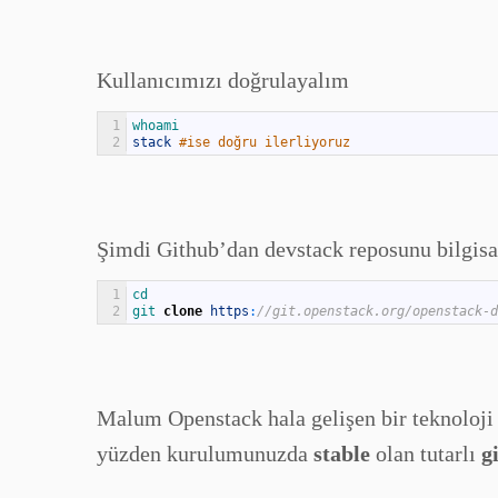
Kullanıcımızı doğrulayalım
1
whoami
2
stack
#ise doğru ilerliyoruz
Şimdi Github’dan devstack reposunu bilgis
1
cd
2
git 
clone
https
:
//git.openstack.org/openstack-d
Malum Openstack hala gelişen bir teknoloji 
yüzden kurulumunuzda
stable
olan tutarlı
g