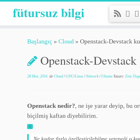
fütursuz bilgi
Başlangıç
»
Cloud
»
Openstack-Devstack k
Openstack-Devstack
28 Mar, 2016
de
Cloud
/
GNU/Linux
/
Network
/
Ubuntu
Yazarı:
Enis Özg
Openstack nedir?
, ne işe yarar deyip, bu 
biçilmiş kaftan diyebilirim.
1
Ne kadar fazla özelleştirilebilme yeteneği o ka