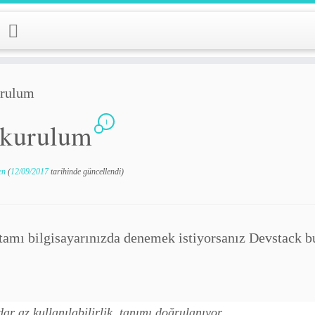
urulum
1
 kurulum
en
(
12/09/2017
tarihinde güncellendi)
ortamı bilgisayarınızda denemek istiyorsanız Devstack bu
dar az kullanılabilirlik. tanımı doğrulanıyor