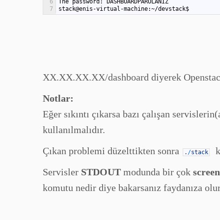
6
The password: DASHBOARDPAROLANIZ
7
stack@enis-virtual-machine:~/devstack$
XX.XX.XX.XX/dashboard diyerek Openstack si
Notlar:
Eğer sıkıntı çıkarsa bazı çalışan servisleri
kullanılmalıdır.
Çıkan problemi düzelttikten sonra
ko
.
/
stack
Servisler
STDOUT
modunda bir çok
screen
komutu nedir diye bakarsanız faydanıza olur